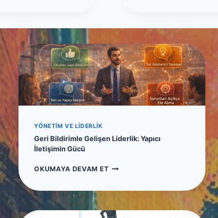
N
Y
Ç
A
E
L
V
G
R
Ü
E
C
S
Ü
E
N
L
Ü
F
Z
A
Ü
K
G
T
YÖNETIM VE LIDERLIK
E
Ö
Geri Bildirimle Gelişen Liderlik: Yapıcı
L
R
İletişimin Gücü
I
L
Ş
E
r
G
OKUMAYA DEVAM ET
T
R
E
I
R
R
I
E
B
C
I