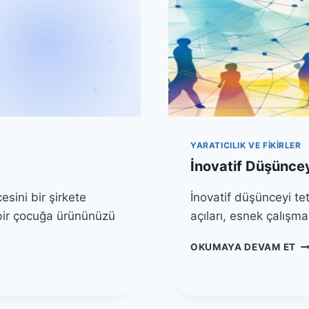
O
N
N
U
N
“
E
S
D
Ü
I
R
R
E
?
K
Ş
L
I
I
YARATICILIK VE FIKIRLER
R
”
K
İnovatif Düşüncey
H
E
A
T
sini bir şirkete
İnovatif düşünceyi tet
L
L
 bir çocuğa ürününüzü
açıları, esnek çalışma
E
E
G
R
İ
E
OKUMAYA DEVAM ET
N
N
T
A
O
I
S
V
R
I
A
M
L