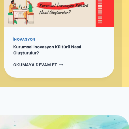
Y
O
N
P
O
R
T
İNOVASYON
F
Kurumsal İnovasyon Kültürü Nasıl
Ö
Oluşturulur?
Y
Ü
K
OKUMAYA DEVAM ET
Y
U
Ö
R
N
U
E
M
T
S
I
A
M
L
I
İ
:
N
7
O
0