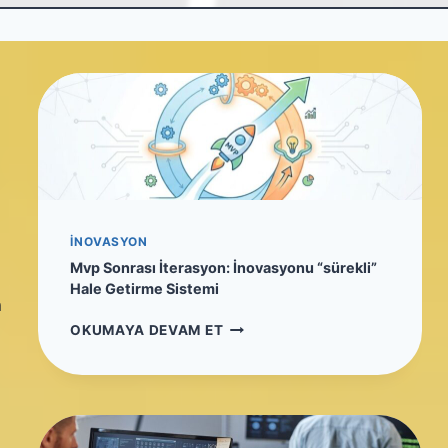
İNOVASYON
Mvp Sonrası İterasyon: İnovasyonu “sürekli”
Hale Getirme Sistemi
n
M
OKUMAYA DEVAM ET
V
P
S
O
N