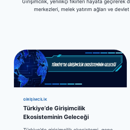
Girişimcilik, yenilikçi fikirleri hayata geçirere
merkezleri, melek yatırım ağları ve devlet 
GIRIŞIMCILIK
Türkiye’de Girişimcilik
Ekosisteminin Geleceği
Türkiye’de girişimcilik ekosistemi, genç