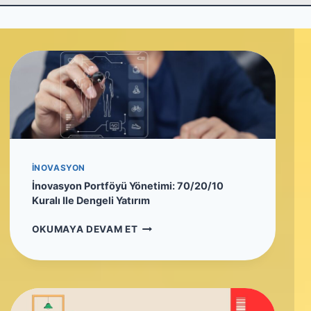
İNOVASYON
İnovasyon Portföyü Yönetimi: 70/20/10
Kuralı Ile Dengeli Yatırım
İ
OKUMAYA DEVAM ET
N
O
V
A
S