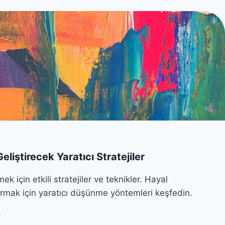
I
T
Y
U
A
R
T
U
I
L
R
U
I
R
M
?
liştirecek Yaratıcı Stratejiler
rmek için etkili stratejiler ve teknikler. Hayal
rmak için yaratıcı düşünme yöntemleri keşfedin.