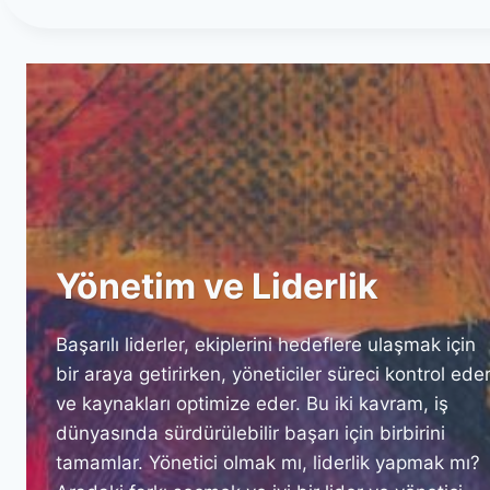
N
H
I
N
K
I
L
Y
E
E
R
T
I
:
F
I
K
I
R
Yönetim ve Liderlik
L
E
R
Başarılı liderler, ekiplerini hedeflere ulaşmak için
I
bir araya getirirken, yöneticiler süreci kontrol ede
G
ve kaynakları optimize eder. Bu iki kavram, iş
E
dünyasında sürdürülebilir başarı için birbirini
R
Ç
tamamlar. Yönetici olmak mı, liderlik yapmak mı?
E