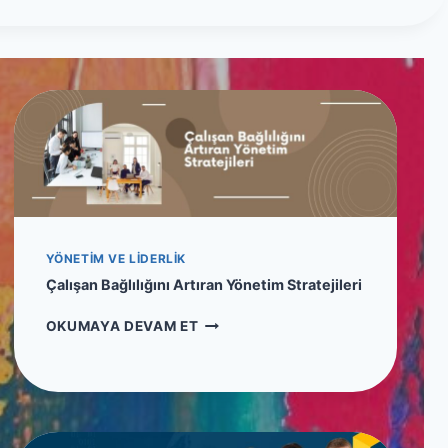
YÖNETIM VE LIDERLIK
Çalışan Bağlılığını Artıran Yönetim Stratejileri
Ç
OKUMAYA DEVAM ET
A
L
I
Ş
A
N