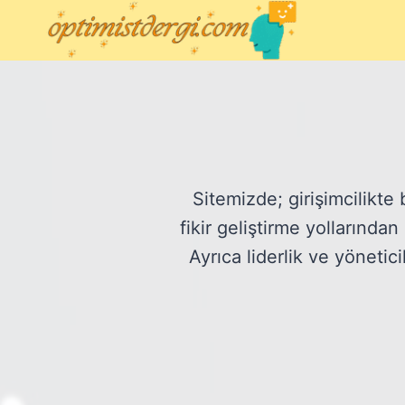
Skip
to
content
Sitemizde; girişimcilikte 
fikir geliştirme yollarında
Ayrıca liderlik ve yönetic