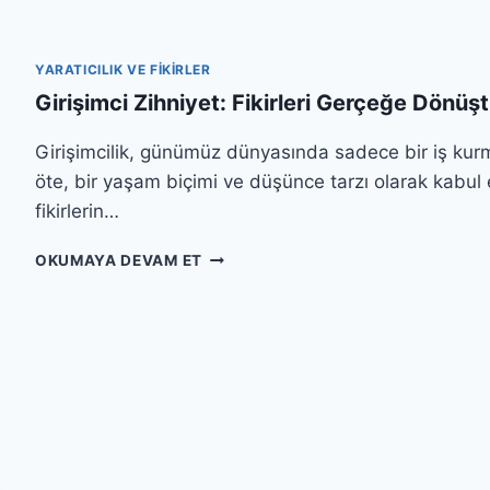
T
I
C
YARATICILIK VE FIKIRLER
I
Girişimci Zihniyet: Fikirleri Gerçeğe Dönüş
F
I
Girişimcilik, günümüz dünyasında sadece bir iş ku
K
I
öte, bir yaşam biçimi ve düşünce tarzı olarak kabul e
R
fikirlerin…
Ü
R
G
OKUMAYA DEVAM ET
E
I
T
R
M
I
E
Ş
N
I
I
M
N
C
T
I
E
Z
K
I