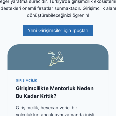
k değer yaratma sürecidir. Türkiye’de girişimcilik ekosistem
R
I
destekleri önemli fırsatlar sunmaktadır. Girişimcilik alanı
A
K
R
:
dönüştürebileceğinizi öğrenin!
A
Y
L
A
M
Yeni Girişimciler için İpuçları
P
A
I
:
C
L
I
I
İ
D
L
E
E
R
T
L
I
I
Ş
GIRIŞIMCILIK
Ğ
I
Girişimcilikte Mentorluk Neden
I
M
N
Bu Kadar Kritik?
I
Y
N
E
G
Girişimcilik, heyecan verici bir
N
Ü
yolculuktur; ancak aynı zamanda inişli