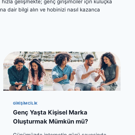
i hızla gelişmekte; genç girişimciler için kuluçka
E
E
na dair bilgi alın ve hobinizi nasıl kazanca
T
L
I
I
M
D
S
E
T
R
R
L
A
I
T
K
E
A
J
R
I
A
L
S
E
I
R
N
I
D
GIRIŞIMCILIK
A
Genç Yaşta Kişisel Marka
K
I
Oluşturmak Mümkün mü?
İ
N
Günümüzde internetin gücü sayesinde,