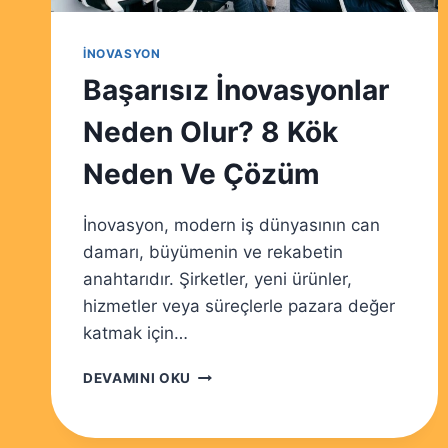
İNOVASYON
Başarısız İnovasyonlar
Neden Olur? 8 Kök
Neden Ve Çözüm
İnovasyon, modern iş dünyasının can
damarı, büyümenin ve rekabetin
anahtarıdır. Şirketler, yeni ürünler,
hizmetler veya süreçlerle pazara değer
katmak için…
BAŞARISIZ
DEVAMINI OKU
İNOVASYONLAR
NEDEN
OLUR?