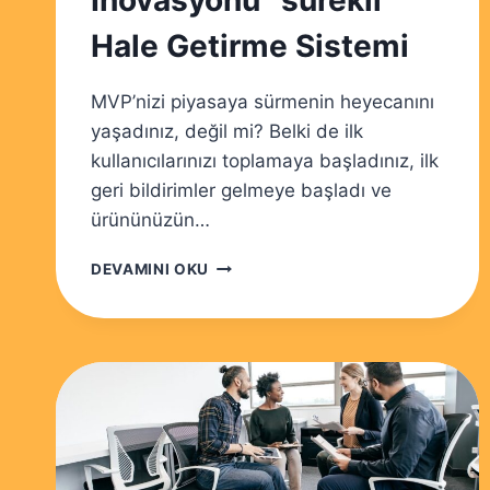
İnovasyonu “sürekli”
Hale Getirme Sistemi
MVP’nizi piyasaya sürmenin heyecanını
yaşadınız, değil mi? Belki de ilk
kullanıcılarınızı toplamaya başladınız, ilk
geri bildirimler gelmeye başladı ve
ürününüzün…
MVP
DEVAMINI OKU
SONRASI
İTERASYON:
İNOVASYONU
“SÜREKLI”
HALE
GETIRME
SISTEMI