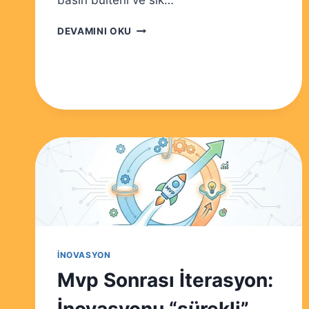
basın bülteni ve sık…
ŞIRKETLERDE
DEVAMINI OKU
İNOVASYON
KÜLTÜRÜ
NASIL
KURULUR?
İNOVASYON
Mvp Sonrası İterasyon: