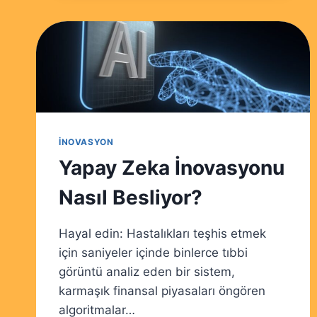
8
KÖK
NEDEN
VE
ÇÖZÜM
İNOVASYON
Yapay Zeka İnovasyonu
Nasıl Besliyor?
Hayal edin: Hastalıkları teşhis etmek
için saniyeler içinde binlerce tıbbi
görüntü analiz eden bir sistem,
karmaşık finansal piyasaları öngören
algoritmalar…