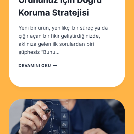
Ürününüz İçin Doğru
Koruma Stratejisi
Yeni bir ürün, yenilikçi bir süreç ya da
çığır açan bir fikir geliştirdiğinizde,
aklınıza gelen ilk sorulardan biri
şüphesiz “Bunu…
PATENT
DEVAMINI OKU
MI
TICARI
SIR
MI?
ÜRÜNÜNÜZ
İÇIN
DOĞRU
KORUMA
STRATEJISI