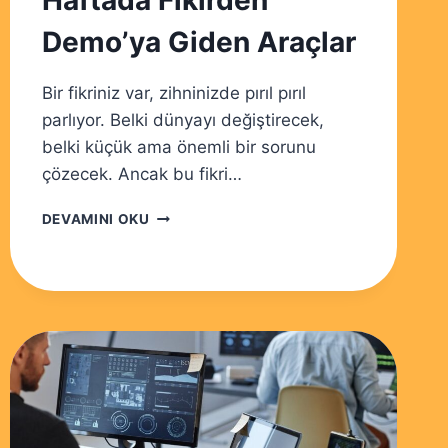
Haftada Fikirden
Demo’ya Giden Araçlar
Bir fikriniz var, zihninizde pırıl pırıl
parlıyor. Belki dünyayı değiştirecek,
belki küçük ama önemli bir sorunu
çözecek. Ancak bu fikri…
HIZLI
DEVAMINI OKU
PROTOTIPLEME:
1
HAFTADA
FIKIRDEN
DEMO’YA
GIDEN
ARAÇLAR