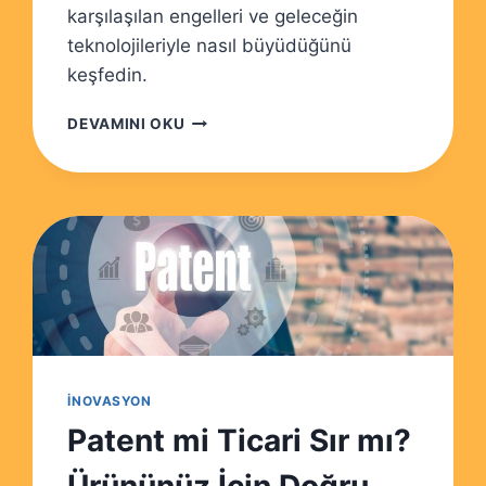
karşılaşılan engelleri ve geleceğin
teknolojileriyle nasıl büyüdüğünü
keşfedin.
KURUMSAL
DEVAMINI OKU
İNOVASYON:
BÜYÜK
ŞIRKETLERDE
DEĞIŞIM
RÜZGARLARI
İNOVASYON
Patent mi Ticari Sır mı?