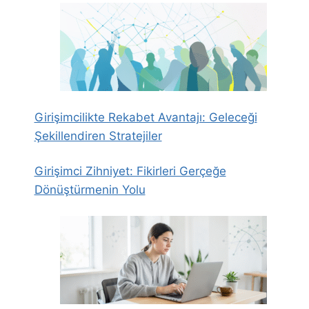
Girişimcilikte Rekabet Avantajı: Geleceği
Şekillendiren Stratejiler
Girişimci Zihniyet: Fikirleri Gerçeğe
Dönüştürmenin Yolu