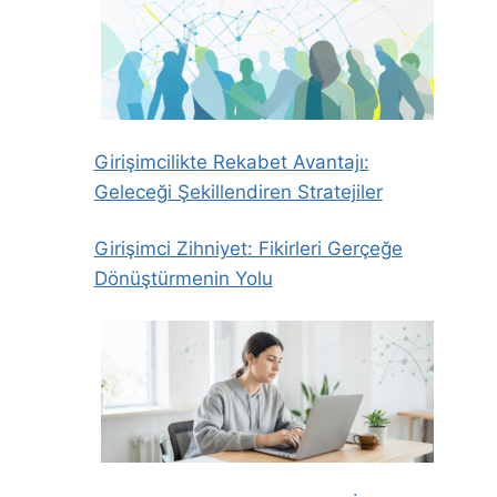
Girişimcilikte Rekabet Avantajı:
Geleceği Şekillendiren Stratejiler
Girişimci Zihniyet: Fikirleri Gerçeğe
Dönüştürmenin Yolu