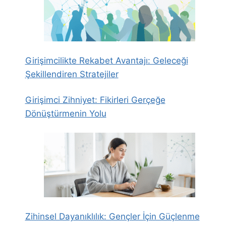
Girişimcilikte Rekabet Avantajı: Geleceği
Şekillendiren Stratejiler
Girişimci Zihniyet: Fikirleri Gerçeğe
Dönüştürmenin Yolu
Zihinsel Dayanıklılık: Gençler İçin Güçlenme