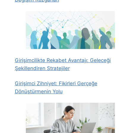
Girişimcilikte Rekabet Avantajı: Geleceği
Şekillendiren Stratejiler
Girişimci Zihniyet: Fikirleri Gerçeğe
Dönüştürmenin Yolu