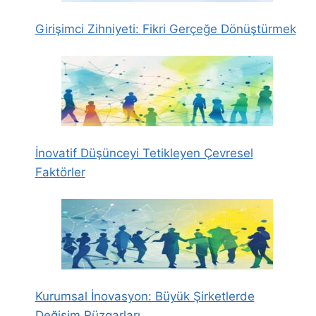
Girişimci Zihniyeti: Fikri Gerçeğe Dönüştürmek
İnovatif Düşünceyi Tetikleyen Çevresel
Faktörler
Kurumsal İnovasyon: Büyük Şirketlerde
Değişim Rüzgarları