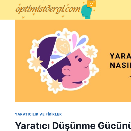
Skip
to
content
YARATICILIK VE FIKIRLER
Yaratıcı Düşünme Gücünü 