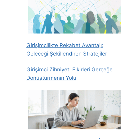
Girişimcilikte Rekabet Avantajı:
Geleceği Şekillendiren Stratejiler
Girişimci Zihniyet: Fikirleri Gerçeğe
Dönüştürmenin Yolu