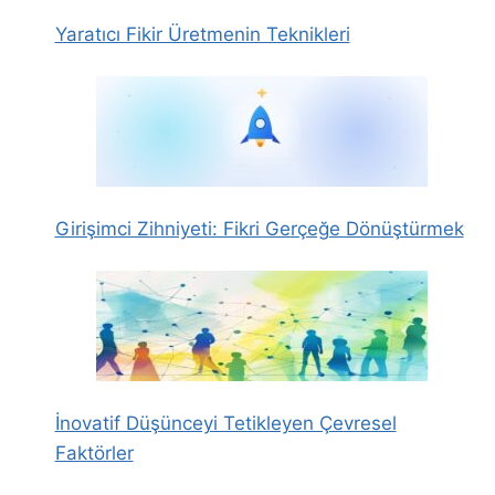
Yaratıcı Fikir Üretmenin Teknikleri
Girişimci Zihniyeti: Fikri Gerçeğe Dönüştürmek
İnovatif Düşünceyi Tetikleyen Çevresel
Faktörler